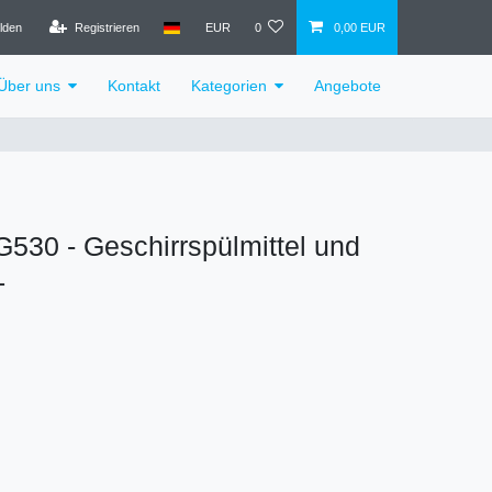
lden
Registrieren
EUR
0
0,00 EUR
Über uns
Kontakt
Kategorien
Angebote
30 - Geschirrspülmittel und
L