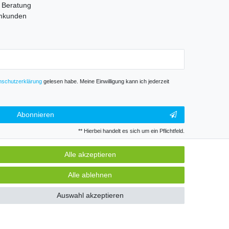
e Beratung
mmkunden
­schutz­erklärung
gelesen habe. Meine Einwilligung kann ich jederzeit
Abonnieren
** Hierbei handelt es sich um ein Pflichtfeld.
Alle akzeptieren
GB
Kontakt
Alle ablehnen
Auswahl akzeptieren
k und Gewerbe. Preise zzgl. gesetzl. Mwst.