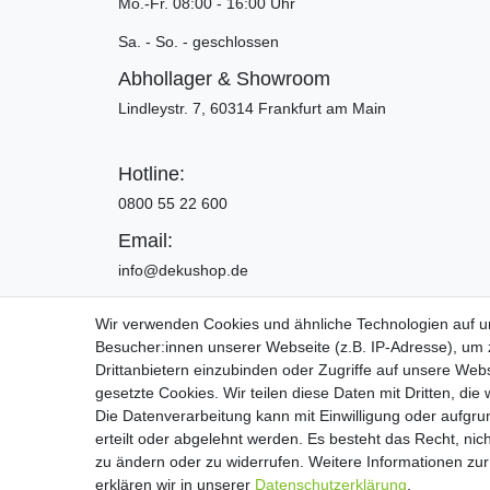
Mo.-Fr. 08:00 - 16:00 Uhr
Sa. - So. - geschlossen
Abhollager & Showroom
Lindleystr. 7, 60314 Frankfurt am Main
Hotline:
0800 55 22 600
Email:
info@dekushop.de
Wir verwenden Cookies und ähnliche Technologien auf 
Besucher:innen unserer Webseite (z.B. IP-Adresse), um z
Widerrufs­recht
Drittanbietern einzubinden oder Zugriffe auf unsere Webs
gesetzte Cookies. Wir teilen diese Daten mit Dritten, die
Die Datenverarbeitung kann mit Einwilligung oder aufgru
Copyright 2016 | Dekushop.de | Alle Re
erteilt oder abgelehnt werden. Es besteht das Recht, nich
zu ändern oder zu widerrufen. Weitere Informationen 
erklären wir in unserer
Daten­schutz­erklärung
.