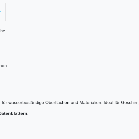
r
che
knen
h für wasserbeständige Oberflächen und Materialien. Ideal für Geschirr,
Datenblättern.