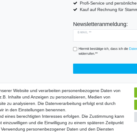
Profi-Service und persönlich
Kauf auf Rechnung für Sta
Newsletteranmeldung:
E-MAIL **
Hiermit bestätige ich, dass ich die
Daten
widerrufen.**
unserer Website und verarbeiten personenbezogene Daten von
.B. Inhalte und Anzeigen zu personalisieren, Medien von
Widerrufs­formular
Impressum
Daten­schutz­erklärung
A
ite zu analysieren. Die Datenverarbeitung erfolgt erst durch
 wir in den Einstellungen benennen.
nd eines berechtigten Interesses erfolgen. Die Zustimmung kann
chte vorbehalten. | Angebote gelten nur für Industrie, Handel, Handwer
t einzuwilligen und die Einwilligung zu einem späteren Zeitpunkt
zur Verwendung personenbezogener Daten und den Diensten