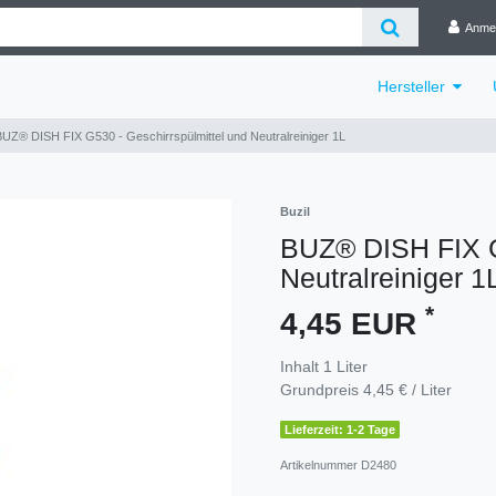
Anme
Hersteller
BUZ® DISH FIX G530 - Geschirrspülmittel und Neutralreiniger 1L
Buzil
BUZ® DISH FIX G5
Neutralreiniger 1
*
4,45 EUR
Inhalt
1
Liter
Grundpreis
4,45 € / Liter
Lieferzeit: 1-2 Tage
Artikelnummer
D2480