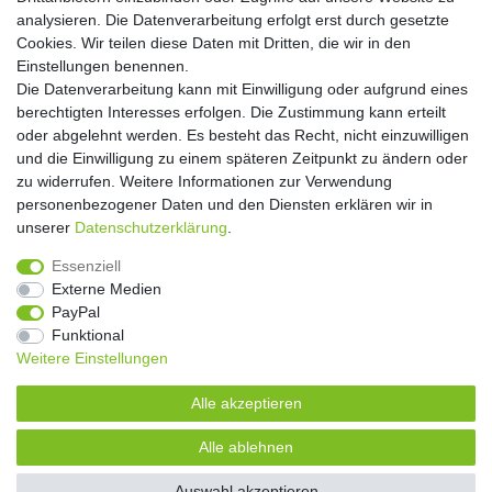
Abonnieren
analysieren. Die Datenverarbeitung erfolgt erst durch gesetzte
Cookies. Wir teilen diese Daten mit Dritten, die wir in den
** Hierbei handelt es sich um ein Pflichtfeld.
Einstellungen benennen.
Die Datenverarbeitung kann mit Einwilligung oder aufgrund eines
Widerrufs­recht
Widerrufs­formular
Impressum
berechtigten Interesses erfolgen. Die Zustimmung kann erteilt
oder abgelehnt werden. Es besteht das Recht, nicht einzuwilligen
und die Einwilligung zu einem späteren Zeitpunkt zu ändern oder
Daten­schutz­erklärung
AGB
Kontakt
zu widerrufen. Weitere Informationen zur Verwendung
personenbezogener Daten und den Diensten erklären wir in
unserer
Daten­schutz­erklärung
.
Copyright 2016 | Dekushop.de | Alle Rechte vorbehalten. |
Essenziell
Angebote gelten nur für Industrie, Handel, Handwerk und
Externe Medien
Gewerbe. Preise zzgl. gesetzl. Mwst.
PayPal
Funktional
Weitere Einstellungen
Widerrufs­recht
Widerrufs­formular
Impressum
Alle akzeptieren
Daten­schutz­erklärung
AGB
Kontakt
Alle ablehnen
Auswahl akzeptieren