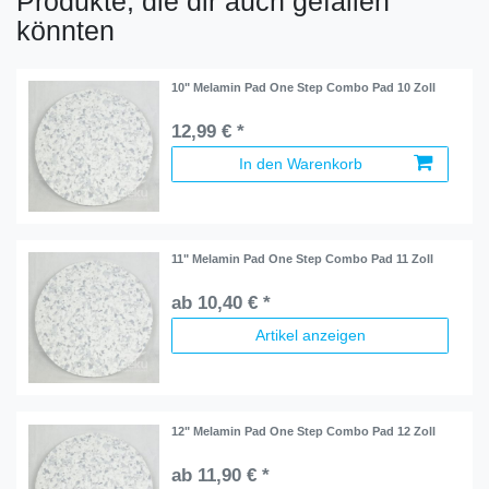
Produkte, die dir auch gefallen
könnten
10" Melamin Pad One Step Combo Pad 10 Zoll
12,99 € *
In den Warenkorb
11" Melamin Pad One Step Combo Pad 11 Zoll
ab 10,40 € *
Artikel anzeigen
12" Melamin Pad One Step Combo Pad 12 Zoll
ab 11,90 € *