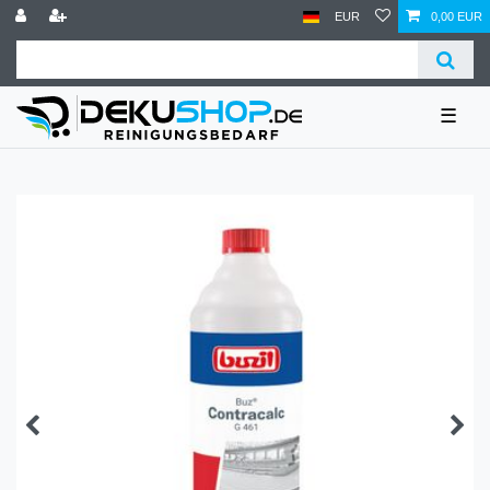
EUR
0,00 EUR
☰