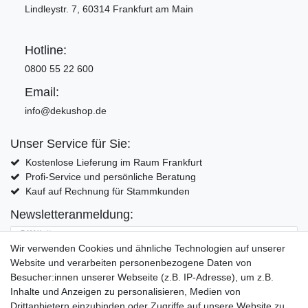
Lindleystr. 7, 60314 Frankfurt am Main
Hotline:
0800 55 22 600
Email:
info@dekushop.de
Unser Service für Sie:
Kostenlose Lieferung im Raum Frankfurt
Profi-Service und persönliche Beratung
Kauf auf Rechnung für Stammkunden
Newsletteranmeldung:
E-MAIL **
Wir verwenden Cookies und ähnliche Technologien auf unserer
Website und verarbeiten personenbezogene Daten von
Hiermit bestätige ich, dass ich die
Daten­schutz­erklärung
gelesen habe. Meine
Besucher:innen unserer Webseite (z.B. IP-Adresse), um z.B.
Einwilligung kann ich jederzeit widerrufen.**
Inhalte und Anzeigen zu personalisieren, Medien von
Drittanbietern einzubinden oder Zugriffe auf unsere Website zu