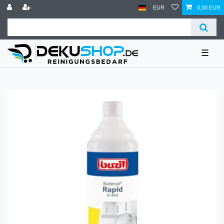
EUR
0,00 EUR
☰