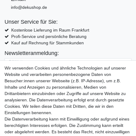
info@dekushop.de
Unser Service für Sie:
Kostenlose Lieferung im Raum Frankfurt
Profi-Service und persönliche Beratung
Kauf auf Rechnung für Stammkunden
Newsletteranmeldung:
E-MAIL **
Wir verwenden Cookies und ähnliche Technologien auf unserer
Website und verarbeiten personenbezogene Daten von
Hiermit bestätige ich, dass ich die
Daten­schutz­erklärung
gelesen habe. Meine
Besucher:innen unserer Webseite (z.B. IP-Adresse), um z.B.
Einwilligung kann ich jederzeit widerrufen.**
Inhalte und Anzeigen zu personalisieren, Medien von
Drittanbietern einzubinden oder Zugriffe auf unsere Website zu
Abonnieren
analysieren. Die Datenverarbeitung erfolgt erst durch gesetzte
Cookies. Wir teilen diese Daten mit Dritten, die wir in den
** Hierbei handelt es sich um ein Pflichtfeld.
Einstellungen benennen.
Die Datenverarbeitung kann mit Einwilligung oder aufgrund eines
Widerrufs­recht
Widerrufs­formular
Impressum
berechtigten Interesses erfolgen. Die Zustimmung kann erteilt
oder abgelehnt werden. Es besteht das Recht, nicht einzuwilligen