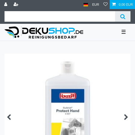
EUR
0,00 EUR
☰