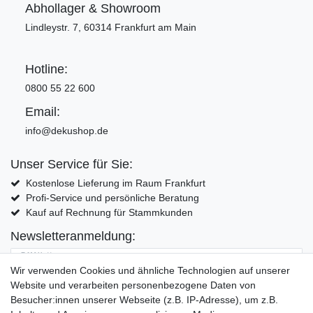
Abhollager & Showroom
Lindleystr. 7, 60314 Frankfurt am Main
Hotline:
0800 55 22 600
Email:
info@dekushop.de
Unser Service für Sie:
Kostenlose Lieferung im Raum Frankfurt
Profi-Service und persönliche Beratung
Kauf auf Rechnung für Stammkunden
Newsletteranmeldung:
E-MAIL **
Wir verwenden Cookies und ähnliche Technologien auf unserer
Website und verarbeiten personenbezogene Daten von
Hiermit bestätige ich, dass ich die
Daten­schutz­erklärung
gelesen habe. Meine
Besucher:innen unserer Webseite (z.B. IP-Adresse), um z.B.
Einwilligung kann ich jederzeit widerrufen.**