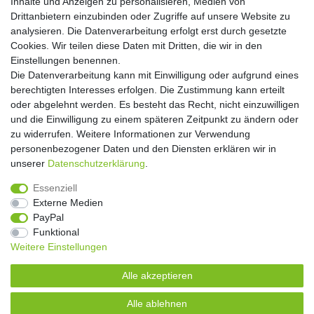
Inhalte und Anzeigen zu personalisieren, Medien von
Drittanbietern einzubinden oder Zugriffe auf unsere Website zu
Abonnieren
analysieren. Die Datenverarbeitung erfolgt erst durch gesetzte
Cookies. Wir teilen diese Daten mit Dritten, die wir in den
** Hierbei handelt es sich um ein Pflichtfeld.
Einstellungen benennen.
Die Datenverarbeitung kann mit Einwilligung oder aufgrund eines
Widerrufs­recht
Widerrufs­formular
Impressum
berechtigten Interesses erfolgen. Die Zustimmung kann erteilt
oder abgelehnt werden. Es besteht das Recht, nicht einzuwilligen
und die Einwilligung zu einem späteren Zeitpunkt zu ändern oder
Daten­schutz­erklärung
AGB
Kontakt
zu widerrufen. Weitere Informationen zur Verwendung
personenbezogener Daten und den Diensten erklären wir in
unserer
Daten­schutz­erklärung
.
Copyright 2016 | Dekushop.de | Alle Rechte vorbehalten. |
Essenziell
Angebote gelten nur für Industrie, Handel, Handwerk und
Externe Medien
Gewerbe. Preise zzgl. gesetzl. Mwst.
PayPal
Funktional
Weitere Einstellungen
Widerrufs­recht
Widerrufs­formular
Impressum
Alle akzeptieren
Daten­schutz­erklärung
AGB
Kontakt
Alle ablehnen