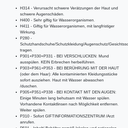
H314 - Verursacht schwere Verätzungen der Haut und
schwere Augenschäden.
H400 - Sehr giftig für Wasserorganismen.
H411 - Giftig für Wasserorganismen, mit langfristiger
Wirkung.
P280 -
Schutzhandschuhe/Schutzkleidung/Augenschutz/Gesichtss
tragen.
P301+P330+P331 - BEI VERSCHLUCKEN: Mund
ausspülen. KEIN Erbrechen herbeiführen.
P303+P361+P353 - BEI BERÜHRUNG MIT DER HAUT
(oder dem Haar): Alle kontaminierten Kleidungsstücke
sofort ausziehen. Haut mit Wasser abwaschen
/duschen.
P305+P351+P338 - BEI KONTAKT MIT DEN AUGEN:
Einige Minuten lang behutsam mit Wasser spülen.
Vorhandene Kontaktlinsen nach Möglichkeit entfernen.
Weiter spülen.
P310 - Sofort GIFTINFORMATIONSZENTRUM /Arzt
anrufen.
P501 - Inhalt/ Behälter gemäß lokalen und nationalen