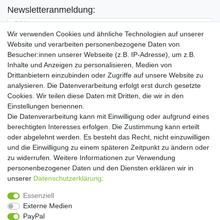
Newsletteranmeldung:
E-MAIL **
Wir verwenden Cookies und ähnliche Technologien auf unserer
Website und verarbeiten personenbezogene Daten von
Hiermit bestätige ich, dass ich die
Daten­schutz­erklärung
gelesen habe. Meine
Besucher:innen unserer Webseite (z.B. IP-Adresse), um z.B.
Einwilligung kann ich jederzeit widerrufen.**
Inhalte und Anzeigen zu personalisieren, Medien von
Drittanbietern einzubinden oder Zugriffe auf unsere Website zu
Abonnieren
analysieren. Die Datenverarbeitung erfolgt erst durch gesetzte
Cookies. Wir teilen diese Daten mit Dritten, die wir in den
** Hierbei handelt es sich um ein Pflichtfeld.
Einstellungen benennen.
Die Datenverarbeitung kann mit Einwilligung oder aufgrund eines
Widerrufs­recht
Widerrufs­formular
Impressum
berechtigten Interesses erfolgen. Die Zustimmung kann erteilt
oder abgelehnt werden. Es besteht das Recht, nicht einzuwilligen
und die Einwilligung zu einem späteren Zeitpunkt zu ändern oder
Daten­schutz­erklärung
AGB
Kontakt
zu widerrufen. Weitere Informationen zur Verwendung
personenbezogener Daten und den Diensten erklären wir in
unserer
Daten­schutz­erklärung
.
Copyright 2016 | Dekushop.de | Alle Rechte vorbehalten. |
Essenziell
Angebote gelten nur für Industrie, Handel, Handwerk und
Externe Medien
Gewerbe. Preise zzgl. gesetzl. Mwst.
PayPal