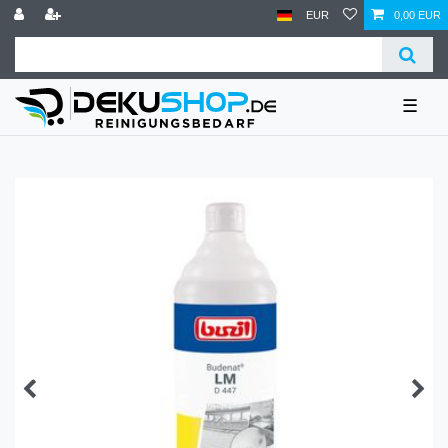
EUR
0,00 EUR
☰