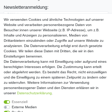
Newsletteranmeldung:
E-MAIL **
Wir verwenden Cookies und ähnliche Technologien auf unserer
Website und verarbeiten personenbezogene Daten von
Hiermit bestätige ich, dass ich die
Daten­schutz­erklärung
gelesen habe. Meine
Besucher:innen unserer Webseite (z.B. IP-Adresse), um z.B.
Einwilligung kann ich jederzeit widerrufen.**
Inhalte und Anzeigen zu personalisieren, Medien von
Drittanbietern einzubinden oder Zugriffe auf unsere Website zu
Abonnieren
analysieren. Die Datenverarbeitung erfolgt erst durch gesetzte
Cookies. Wir teilen diese Daten mit Dritten, die wir in den
** Hierbei handelt es sich um ein Pflichtfeld.
Einstellungen benennen.
Die Datenverarbeitung kann mit Einwilligung oder aufgrund eines
Widerrufs­recht
Widerrufs­formular
Impressum
berechtigten Interesses erfolgen. Die Zustimmung kann erteilt
oder abgelehnt werden. Es besteht das Recht, nicht einzuwilligen
und die Einwilligung zu einem späteren Zeitpunkt zu ändern oder
Daten­schutz­erklärung
AGB
Kontakt
zu widerrufen. Weitere Informationen zur Verwendung
personenbezogener Daten und den Diensten erklären wir in
unserer
Daten­schutz­erklärung
.
Copyright 2016 | Dekushop.de | Alle Rechte vorbehalten. |
Essenziell
Angebote gelten nur für Industrie, Handel, Handwerk und
Externe Medien
Gewerbe. Preise zzgl. gesetzl. Mwst.