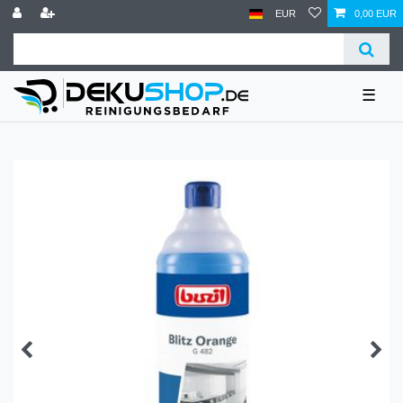
EUR
0,00 EUR
☰