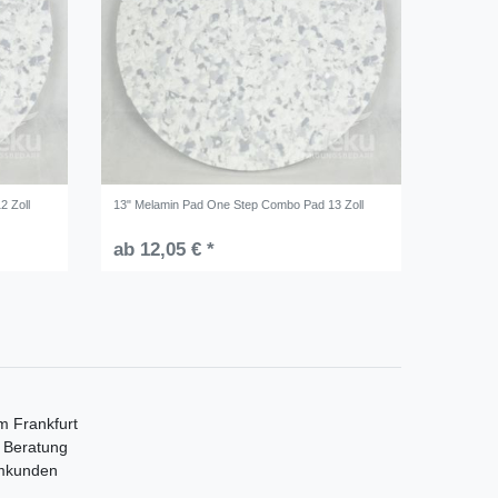
2 Zoll
13" Melamin Pad One Step Combo Pad 13 Zoll
ab 12,05 € *
m Frankfurt
e Beratung
mmkunden