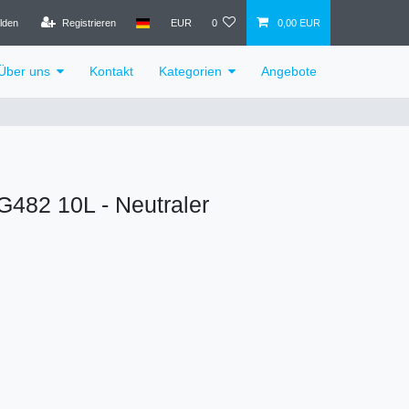
lden
Registrieren
EUR
0
0,00 EUR
Über uns
Kontakt
Kategorien
Angebote
82 10L - Neutraler