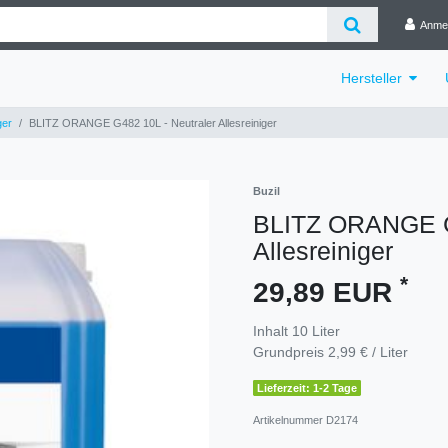
Anme
Hersteller
ger
BLITZ ORANGE G482 10L - Neutraler Allesreiniger
Buzil
BLITZ ORANGE G4
Allesreiniger
*
29,89 EUR
Inhalt
10
Liter
Grundpreis
2,99 € / Liter
Lieferzeit: 1-2 Tage
Artikelnummer
D2174