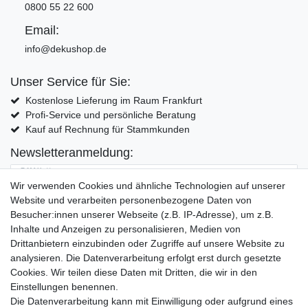
0800 55 22 600
Email:
info@dekushop.de
Unser Service für Sie:
Kostenlose Lieferung im Raum Frankfurt
Profi-Service und persönliche Beratung
Kauf auf Rechnung für Stammkunden
Newsletteranmeldung:
E-MAIL **
Wir verwenden Cookies und ähnliche Technologien auf unserer
Website und verarbeiten personenbezogene Daten von
Hiermit bestätige ich, dass ich die
Daten­schutz­erklärung
gelesen habe. Meine
Besucher:innen unserer Webseite (z.B. IP-Adresse), um z.B.
Einwilligung kann ich jederzeit widerrufen.**
Inhalte und Anzeigen zu personalisieren, Medien von
Drittanbietern einzubinden oder Zugriffe auf unsere Website zu
Abonnieren
analysieren. Die Datenverarbeitung erfolgt erst durch gesetzte
Cookies. Wir teilen diese Daten mit Dritten, die wir in den
** Hierbei handelt es sich um ein Pflichtfeld.
Einstellungen benennen.
Die Datenverarbeitung kann mit Einwilligung oder aufgrund eines