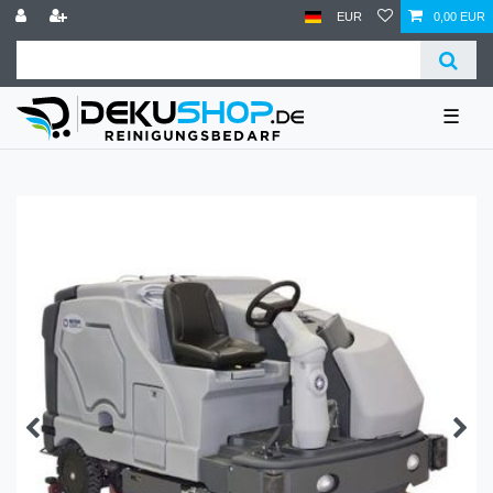
EUR
0,00 EUR
☰