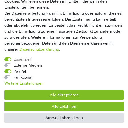
Cookies. Wir teilen diese Daten mit Dritten, die wir in den
** Hierbei handelt es sich um ein Pflichtfeld.
Einstellungen benennen.
Die Datenverarbeitung kann mit Einwilligung oder aufgrund eines
Widerrufs­recht
Widerrufs­formular
Impressum
berechtigten Interesses erfolgen. Die Zustimmung kann erteilt
oder abgelehnt werden. Es besteht das Recht, nicht einzuwilligen
und die Einwilligung zu einem späteren Zeitpunkt zu ändern oder
Daten­schutz­erklärung
AGB
Kontakt
zu widerrufen. Weitere Informationen zur Verwendung
personenbezogener Daten und den Diensten erklären wir in
unserer
Daten­schutz­erklärung
.
Copyright 2016 | Dekushop.de | Alle Rechte vorbehalten. |
Essenziell
Angebote gelten nur für Industrie, Handel, Handwerk und
Externe Medien
Gewerbe. Preise zzgl. gesetzl. Mwst.
PayPal
Funktional
Weitere Einstellungen
Widerrufs­recht
Widerrufs­formular
Impressum
Alle akzeptieren
Daten­schutz­erklärung
AGB
Kontakt
Alle ablehnen
Auswahl akzeptieren