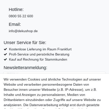
Hotline:
0800 55 22 600
Email:
info@dekushop.de
Unser Service für Sie:
Kostenlose Lieferung im Raum Frankfurt
Profi-Service und persönliche Beratung
Kauf auf Rechnung für Stammkunden
Newsletteranmeldung:
E-MAIL **
Wir verwenden Cookies und ähnliche Technologien auf unserer
Website und verarbeiten personenbezogene Daten von
Hiermit bestätige ich, dass ich die
Daten­schutz­erklärung
gelesen habe. Meine
Besucher:innen unserer Webseite (z.B. IP-Adresse), um z.B.
Einwilligung kann ich jederzeit widerrufen.**
Inhalte und Anzeigen zu personalisieren, Medien von
Drittanbietern einzubinden oder Zugriffe auf unsere Website zu
Abonnieren
analysieren. Die Datenverarbeitung erfolgt erst durch gesetzte