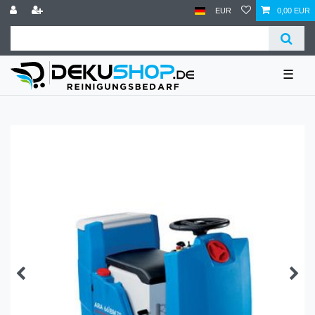
EUR
0,00 EUR
☰