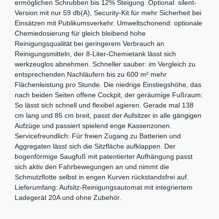
ermöglichen Schrubben bis 12% Steigung. Optional: silent-
Version mit nur 59 db(A), Security-Kit für mehr Sicherheit bei
Einsätzen mit Publikumsverkehr. Umweltschonend: optionale
Chemiedosierung für gleich bleibend hohe
Reinigungsqualität bei geringerem Verbrauch an
Reinigungsmitteln, der 8-Liter-Chemietank lässt sich
werkzeuglos abnehmen. Schneller sauber: im Vergleich zu
entsprechenden Nachläufern bis zu 600 m² mehr
Flächenleistung pro Stunde. Die niedrige Einstiegshöhe, das
nach beiden Seiten offene Cockpit, der geräumige Fußraum:
So lässt sich schnell und flexibel agieren. Gerade mal 138
cm lang und 85 cm breit, passt der Aufsitzer in alle gängigen
Aufzüge und passiert spielend enge Kassenzonen.
Servicefreundlich: Für freien Zugang zu Batterien und
Aggregaten lässt sich die Sitzfläche aufklappen. Der
bogenförmige Saugfuß mit patentierter Aufhängung passt
sich aktiv den Fahrbewegungen an und nimmt die
Schmutzflotte selbst in engen Kurven rückstandsfrei auf.
Lieferumfang: Aufsitz-Reinigungsautomat mit integriertem
Ladegerät 20A und ohne Zubehör.