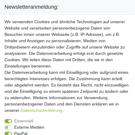
Newsletteranmeldung:
E-MAIL **
Wir verwenden Cookies und ähnliche Technologien auf unserer
Website und verarbeiten personenbezogene Daten von
Hiermit bestätige ich, dass ich die
Daten­schutz­erklärung
gelesen habe. Meine
Besucher:innen unserer Webseite (z.B. IP-Adresse), um z.B.
Einwilligung kann ich jederzeit widerrufen.**
Inhalte und Anzeigen zu personalisieren, Medien von
Drittanbietern einzubinden oder Zugriffe auf unsere Website zu
Abonnieren
analysieren. Die Datenverarbeitung erfolgt erst durch gesetzte
Cookies. Wir teilen diese Daten mit Dritten, die wir in den
** Hierbei handelt es sich um ein Pflichtfeld.
Einstellungen benennen.
Die Datenverarbeitung kann mit Einwilligung oder aufgrund eines
Widerrufs­recht
Widerrufs­formular
Impressum
berechtigten Interesses erfolgen. Die Zustimmung kann erteilt
oder abgelehnt werden. Es besteht das Recht, nicht einzuwilligen
und die Einwilligung zu einem späteren Zeitpunkt zu ändern oder
Daten­schutz­erklärung
AGB
Kontakt
zu widerrufen. Weitere Informationen zur Verwendung
personenbezogener Daten und den Diensten erklären wir in
unserer
Daten­schutz­erklärung
.
Copyright 2016 | Dekushop.de | Alle Rechte vorbehalten. |
Essenziell
Angebote gelten nur für Industrie, Handel, Handwerk und
Externe Medien
Gewerbe. Preise zzgl. gesetzl. Mwst.
PayPal