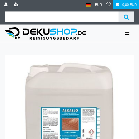
EUR
0,00 EUR
☰