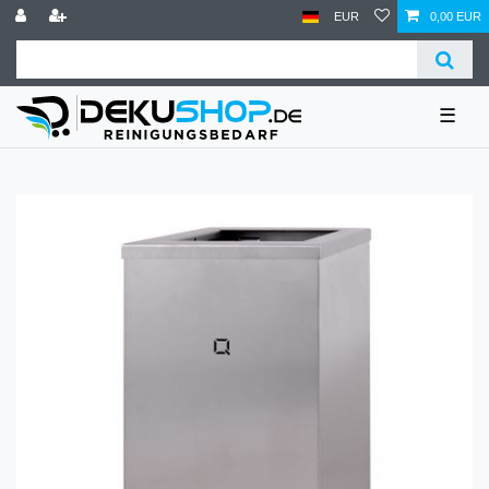
EUR
0,00 EUR
☰