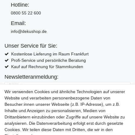
Hotline:
0800 55 22 600
Email:
info@dekushop.de
Unser Service für Sie:
Kostenlose Lieferung im Raum Frankfurt
Profi-Service und persönliche Beratung
Kauf auf Rechnung für Stammkunden
Newsletteranmeldung:
E-MAIL **
Wir verwenden Cookies und ähnliche Technologien auf unserer
Website und verarbeiten personenbezogene Daten von
Hiermit bestätige ich, dass ich die
Daten­schutz­erklärung
gelesen habe. Meine
Besucher:innen unserer Webseite (z.B. IP-Adresse), um z.B.
Einwilligung kann ich jederzeit widerrufen.**
Inhalte und Anzeigen zu personalisieren, Medien von
Drittanbietern einzubinden oder Zugriffe auf unsere Website zu
Abonnieren
analysieren. Die Datenverarbeitung erfolgt erst durch gesetzte
Cookies. Wir teilen diese Daten mit Dritten, die wir in den
** Hierbei handelt es sich um ein Pflichtfeld.