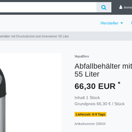
Anme
Hersteller
behälter mit Druckdeckel und Inneneimer 55 Liter
VepaBins
Abfallbehälter m
55 Liter
*
66,30 EUR
Inhalt
1
Stück
Grundpreis
66,30 € / Stück
Lieferzeit: 6-9 Tage
Artikelnummer
D8504