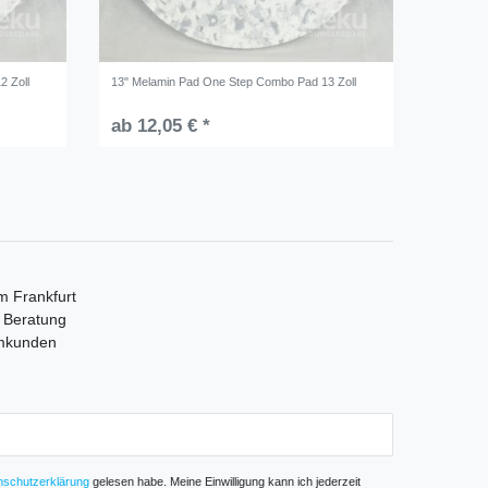
2 Zoll
13" Melamin Pad One Step Combo Pad 13 Zoll
ab 12,05 € *
m Frankfurt
e Beratung
mmkunden
­schutz­erklärung
gelesen habe. Meine Einwilligung kann ich jederzeit