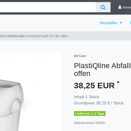
Anme
Hersteller
Qline Abfallbehälter Kunststoff weiß 23 Liter offen
All Care
PlastiQline Abfal
offen
*
38,25 EUR
Inhalt
1
Stück
Grundpreis
38,25 € / Stück
Lieferzeit: 1-2 Tage
Artikelnummer
D9429