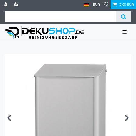
EUR
0,00 EUR
☰