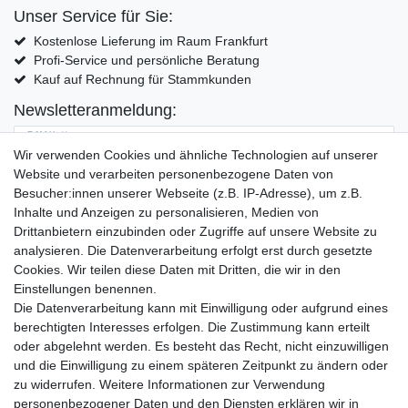
Unser Service für Sie:
Kostenlose Lieferung im Raum Frankfurt
Profi-Service und persönliche Beratung
Kauf auf Rechnung für Stammkunden
Newsletteranmeldung:
E-MAIL **
Wir verwenden Cookies und ähnliche Technologien auf unserer
Website und verarbeiten personenbezogene Daten von
Hiermit bestätige ich, dass ich die
Daten­schutz­erklärung
gelesen habe. Meine
Besucher:innen unserer Webseite (z.B. IP-Adresse), um z.B.
Einwilligung kann ich jederzeit widerrufen.**
Inhalte und Anzeigen zu personalisieren, Medien von
Drittanbietern einzubinden oder Zugriffe auf unsere Website zu
Abonnieren
analysieren. Die Datenverarbeitung erfolgt erst durch gesetzte
Cookies. Wir teilen diese Daten mit Dritten, die wir in den
** Hierbei handelt es sich um ein Pflichtfeld.
Einstellungen benennen.
Die Datenverarbeitung kann mit Einwilligung oder aufgrund eines
Widerrufs­recht
Widerrufs­formular
Impressum
berechtigten Interesses erfolgen. Die Zustimmung kann erteilt
oder abgelehnt werden. Es besteht das Recht, nicht einzuwilligen
und die Einwilligung zu einem späteren Zeitpunkt zu ändern oder
Daten­schutz­erklärung
AGB
Kontakt
zu widerrufen. Weitere Informationen zur Verwendung
personenbezogener Daten und den Diensten erklären wir in