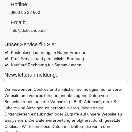
Hotline:
0800 55 22 600
Email:
info@dekushop.de
Unser Service für Sie:
Kostenlose Lieferung im Raum Frankfurt
Profi-Service und persönliche Beratung
Kauf auf Rechnung für Stammkunden
Newsletteranmeldung:
E-MAIL **
Wir verwenden Cookies und ähnliche Technologien auf unserer
Website und verarbeiten personenbezogene Daten von
Hiermit bestätige ich, dass ich die
Daten­schutz­erklärung
gelesen habe. Meine
Besucher:innen unserer Webseite (z.B. IP-Adresse), um z.B.
Einwilligung kann ich jederzeit widerrufen.**
Inhalte und Anzeigen zu personalisieren, Medien von
Drittanbietern einzubinden oder Zugriffe auf unsere Website zu
Abonnieren
analysieren. Die Datenverarbeitung erfolgt erst durch gesetzte
Cookies. Wir teilen diese Daten mit Dritten, die wir in den
** Hierbei handelt es sich um ein Pflichtfeld.