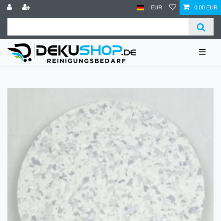
EUR
0,00 EUR
☰