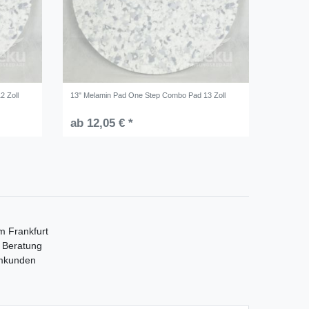
2 Zoll
13" Melamin Pad One Step Combo Pad 13 Zoll
ab 12,05 € *
m Frankfurt
e Beratung
mmkunden