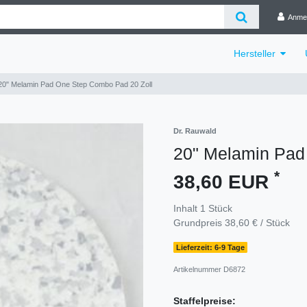
Anme
Hersteller
20" Melamin Pad One Step Combo Pad 20 Zoll
Dr. Rauwald
20" Melamin Pad
*
38,60 EUR
Inhalt
1
Stück
Grundpreis
38,60 € / Stück
Lieferzeit: 6-9 Tage
Artikelnummer
D6872
Staffelpreise: