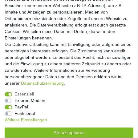
Hiermit bestätige ich, dass ich die
Daten­schutz­erklärung
gelesen habe. Meine
Besucher:innen unserer Webseite (z.B. IP-Adresse), um z.B.
Einwilligung kann ich jederzeit widerrufen.**
Inhalte und Anzeigen zu personalisieren, Medien von
Drittanbietern einzubinden oder Zugriffe auf unsere Website zu
Abonnieren
analysieren. Die Datenverarbeitung erfolgt erst durch gesetzte
Cookies. Wir teilen diese Daten mit Dritten, die wir in den
** Hierbei handelt es sich um ein Pflichtfeld.
Einstellungen benennen.
Die Datenverarbeitung kann mit Einwilligung oder aufgrund eines
Widerrufs­recht
Widerrufs­formular
Impressum
berechtigten Interesses erfolgen. Die Zustimmung kann erteilt
oder abgelehnt werden. Es besteht das Recht, nicht einzuwilligen
und die Einwilligung zu einem späteren Zeitpunkt zu ändern oder
Daten­schutz­erklärung
AGB
Kontakt
zu widerrufen. Weitere Informationen zur Verwendung
personenbezogener Daten und den Diensten erklären wir in
unserer
Daten­schutz­erklärung
.
Copyright 2016 | Dekushop.de | Alle Rechte vorbehalten. |
Essenziell
Angebote gelten nur für Industrie, Handel, Handwerk und
Externe Medien
Gewerbe. Preise zzgl. gesetzl. Mwst.
PayPal
Funktional
Weitere Einstellungen
Widerrufs­recht
Widerrufs­formular
Impressum
Alle akzeptieren