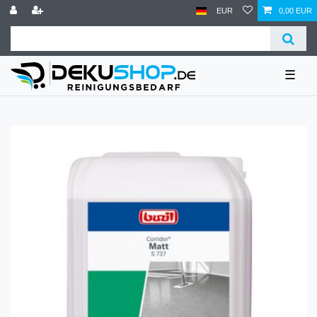
EUR
0,00 EUR
☰