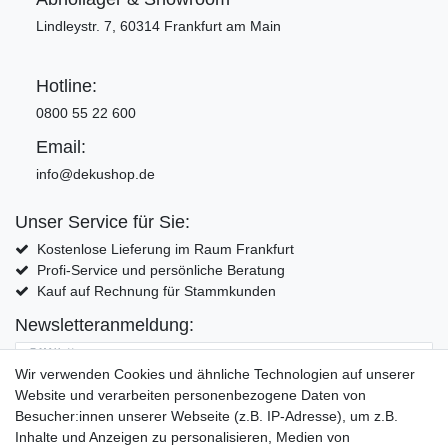
Lindleystr. 7, 60314 Frankfurt am Main
Hotline:
0800 55 22 600
Email:
info@dekushop.de
Unser Service für Sie:
Kostenlose Lieferung im Raum Frankfurt
Profi-Service und persönliche Beratung
Kauf auf Rechnung für Stammkunden
Newsletteranmeldung:
E-MAIL **
Wir verwenden Cookies und ähnliche Technologien auf unserer
Website und verarbeiten personenbezogene Daten von
Hiermit bestätige ich, dass ich die
Daten­schutz­erklärung
gelesen habe. Meine
Besucher:innen unserer Webseite (z.B. IP-Adresse), um z.B.
Einwilligung kann ich jederzeit widerrufen.**
Inhalte und Anzeigen zu personalisieren, Medien von