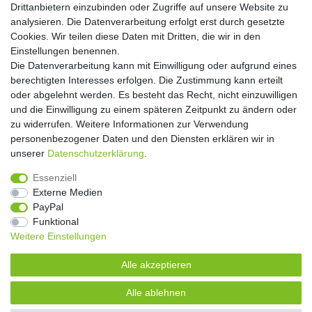
Drittanbietern einzubinden oder Zugriffe auf unsere Website zu
Abonnieren
analysieren. Die Datenverarbeitung erfolgt erst durch gesetzte
Cookies. Wir teilen diese Daten mit Dritten, die wir in den
** Hierbei handelt es sich um ein Pflichtfeld.
Einstellungen benennen.
Die Datenverarbeitung kann mit Einwilligung oder aufgrund eines
Widerrufs­recht
Widerrufs­formular
Impressum
berechtigten Interesses erfolgen. Die Zustimmung kann erteilt
oder abgelehnt werden. Es besteht das Recht, nicht einzuwilligen
und die Einwilligung zu einem späteren Zeitpunkt zu ändern oder
Daten­schutz­erklärung
AGB
Kontakt
zu widerrufen. Weitere Informationen zur Verwendung
personenbezogener Daten und den Diensten erklären wir in
unserer
Daten­schutz­erklärung
.
Copyright 2016 | Dekushop.de | Alle Rechte vorbehalten. |
Essenziell
Angebote gelten nur für Industrie, Handel, Handwerk und
Externe Medien
Gewerbe. Preise zzgl. gesetzl. Mwst.
PayPal
Funktional
Weitere Einstellungen
Widerrufs­recht
Widerrufs­formular
Impressum
Alle akzeptieren
Daten­schutz­erklärung
AGB
Kontakt
Alle ablehnen