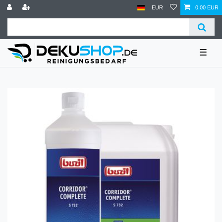
EUR
0,00 EUR
☰