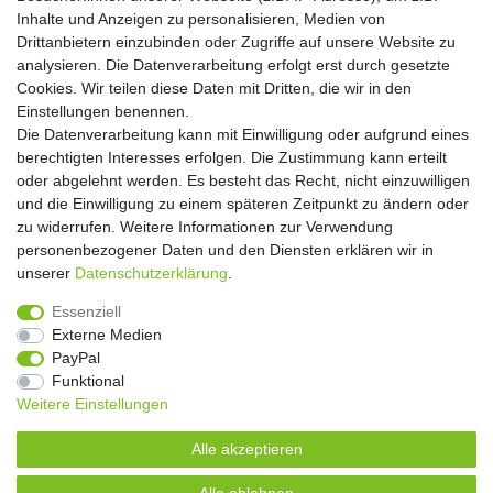
Einwilligung kann ich jederzeit widerrufen.**
Inhalte und Anzeigen zu personalisieren, Medien von
Drittanbietern einzubinden oder Zugriffe auf unsere Website zu
Abonnieren
analysieren. Die Datenverarbeitung erfolgt erst durch gesetzte
Cookies. Wir teilen diese Daten mit Dritten, die wir in den
** Hierbei handelt es sich um ein Pflichtfeld.
Einstellungen benennen.
Die Datenverarbeitung kann mit Einwilligung oder aufgrund eines
Widerrufs­recht
Widerrufs­formular
Impressum
berechtigten Interesses erfolgen. Die Zustimmung kann erteilt
oder abgelehnt werden. Es besteht das Recht, nicht einzuwilligen
und die Einwilligung zu einem späteren Zeitpunkt zu ändern oder
Daten­schutz­erklärung
AGB
Kontakt
zu widerrufen. Weitere Informationen zur Verwendung
personenbezogener Daten und den Diensten erklären wir in
unserer
Daten­schutz­erklärung
.
Copyright 2016 | Dekushop.de | Alle Rechte vorbehalten. |
Essenziell
Angebote gelten nur für Industrie, Handel, Handwerk und
Externe Medien
Gewerbe. Preise zzgl. gesetzl. Mwst.
PayPal
Funktional
Weitere Einstellungen
Widerrufs­recht
Widerrufs­formular
Impressum
Alle akzeptieren
Daten­schutz­erklärung
AGB
Kontakt